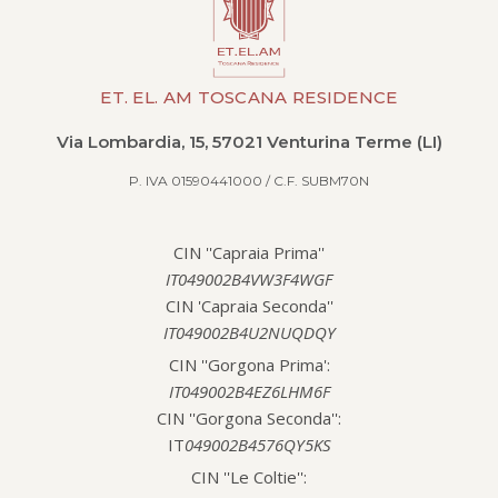
ET. EL. AM TOSCANA RESIDENCE
Via Lombardia, 15, 57021 Venturina Terme (LI)
P. IVA 01590441000 / C.F. SUBM70N
CIN ''Capraia Prima''
IT049002B4VW3F4WGF
CIN 'Capraia Seconda''
IT049002B4U2NUQDQY
CIN ''Gorgona Prima':
IT049002B4EZ6LHM6F
CIN ''Gorgona Seconda'':
IT
049002B4576QY5KS
CIN ''Le Coltie'':